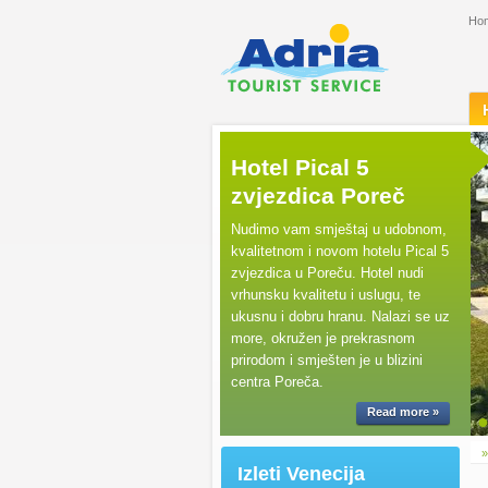
Ho
Hotel Pical 5
zvjezdica Poreč
Nudimo vam smještaj u udobnom,
kvalitetnom i novom hotelu Pical 5
zvjezdica u Poreču. Hotel nudi
vrhunsku kvalitetu i uslugu, te
ukusnu i dobru hranu. Nalazi se uz
more, okružen je prekrasnom
prirodom i smješten je u blizini
centra Poreča.
Read more »
Izleti Venecija