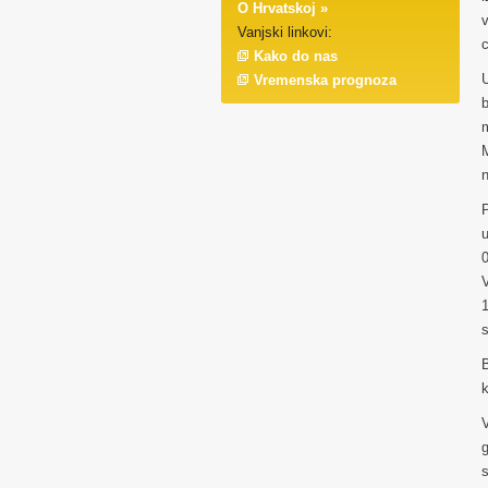
O Hrvatskoj »
v
Vanjski linkovi:
c
Kako do nas
U
Vremenska prognoza
b
n
P
u
0
V
1
s
B
k
V
s