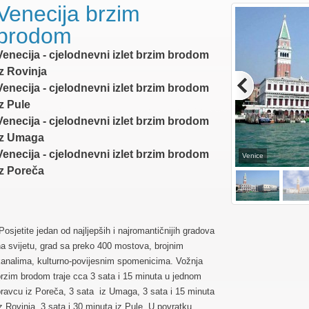
Venecija brzim
brodom
Venecija - cjelodnevni izlet brzim brodom
iz Rovinja
Venecija - cjelodnevni izlet brzim brodom
iz Pule
Venecija - cjelodnevni izlet brzim brodom
iz Umaga
Venecija - cjelodnevni izlet brzim brodom
Venice
iz Poreča
Posjetite jedan od najljepših i najromantičnijih gradova
a svijetu, grad sa preko 400 mostova, brojnim
kanalima, kulturno-povijesnim spomenicima. Vožnja
rzim brodom traje cca 3 sata i 15 minuta u jednom
ravcu iz Poreča, 3 sata iz Umaga, 3 sata i 15 minuta
z Rovinja, 3 sata i 30 minuta iz Pule. U povratku