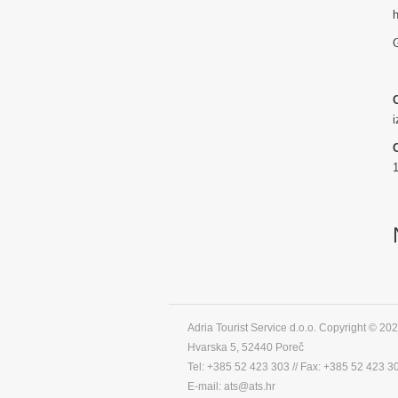
h
G
1
Adria Tourist Service d.o.o. Copyright © 2026
Hvarska 5, 52440 Poreč
Tel: +385 52 423 303 // Fax: +385 52 423 3
E-mail: ats@ats.hr