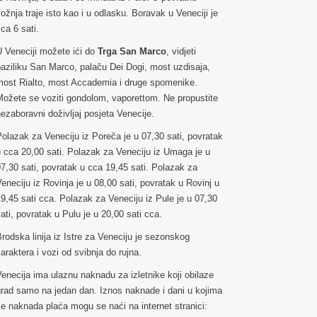
ožnja traje isto kao i u odlasku. Boravak u Veneciji je
ca 6 sati.
 Veneciji možete ići do
Trga San Marco
, vidjeti
aziliku San Marco, palaču Dei Dogi, most uzdisaja,
most Rialto, most Accademia i druge spomenike.
Možete se voziti gondolom, vaporettom. Ne propustite
ezaboravni doživljaj posjeta Venecije.
olazak za Veneciju iz Poreča je u 07,30 sati, povratak
 cca 20,00 sati. Polazak za Veneciju iz Umaga je u
7,30 sati, povratak u cca 19,45 sati. Polazak za
eneciju iz Rovinja je u 08,00 sati, povratak u Rovinj u
9,45 sati cca. Polazak za Veneciju iz Pule je u 07,30
ati, povratak u Pulu je u 20,00 sati cca.
rodska linija iz Istre za Veneciju je sezonskog
araktera i vozi od svibnja do rujna.
enecija ima ulaznu naknadu za izletnike koji obilaze
grad samo na jedan dan. Iznos naknade i dani u kojima
e naknada plaća mogu se naći na internet stranici: