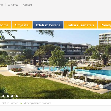
me
O nama
Kontakt
Home
Smještaj
Izleti iz Poreča
Taksi i Transferi
Povol
●
●
●
●
●
»
Izleti iz Poreča
»
Venecija brzim brodom