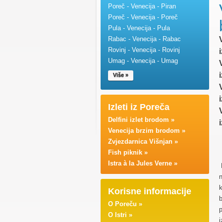
Poreč - Venecija - Piran
Poreč - Venecija - Poreč
Pula - Venecija - Pula
Rabac - Venecija - Rabac
Rovinj - Venecija - Rovinj
Umag - Venecija - Umag
Više »
Izleti iz Poreča
Delfini izlet brodom »
Venecija brzim brodom »
Zvjezdarnica Višnjan »
Fish piknik »
Istra à la Jules Verne »
n
Korisne informacije
b
O Poreču »
p
O Istri »
i