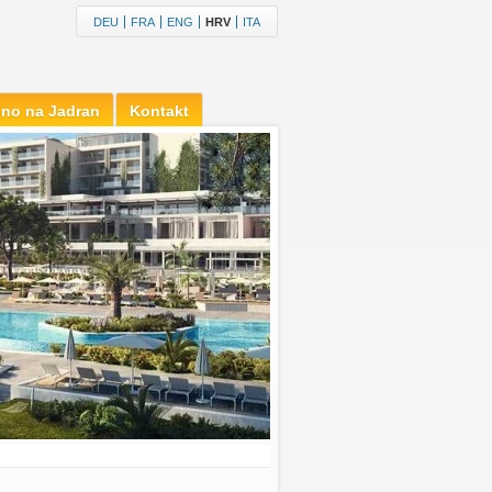
DEU
FRA
ENG
HRV
ITA
jno na Jadran
Kontakt