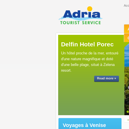
Acc
Delfin Hotel Porec
Un hôtel proche de la mer, entouré
d'une nature magnifique et doté
d'une belle plage, situé à Zelena
resort.
Read more »
Voyages à Venise