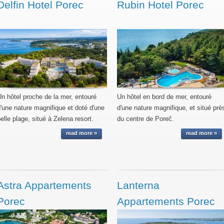
Delfin Hotel Porec
Rubin Hotel Porec
n hôtel proche de la mer, entouré
Un hôtel en bord de mer, entouré
'une nature magnifique et doté d'une
d'une nature magnifique, et situé prè
elle plage, situé à Zelena resort.
du centre de Poreč.
read more »
read more »
Astra Appartements
Lanterna
Porec
Appartements Porec