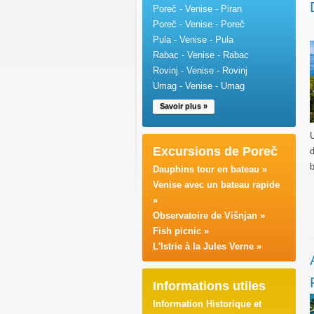
Poreč - Venise - Piran
Poreč - Venise - Poreč
Pula - Venise - Pula
Rabac - Venise - Rabac
Rovinj - Venise - Rovinj
Umag - Venise - Umag
Savoir plus »
U
Excursions de Poreč
d
b
Dauphins tour en bateau »
Venise avec un bateau rapide
»
Observatoire de Višnjan »
Fish picnic »
L'Istrie à la Jules Verne »
Informations utiles
Information Historique et