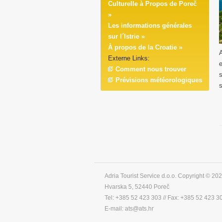
Culturelle à Propos de Poreč
»
Les informations générales
sur l´Istrie »
À propos de la Croatie »
Externe Links:
e
Comment nous trouver
s
Prévisions météorologiques
s
Adria Tourist Service d.o.o. Copyright © 2026
Hvarska 5, 52440 Poreč
Tel: +385 52 423 303 // Fax: +385 52 423 3
E-mail: ats@ats.hr