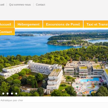
ueil
Qui sommes-nous
Contact
Accueil
Hébergement
Excursions de Poreč
Taxi et Trans
Contact
●
●
●
●
●
»
Adriatique pas cher