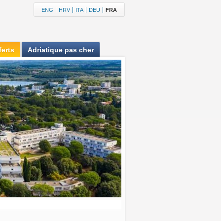
ENG
HRV
ITA
DEU
FRA
ferts
Adriatique pas cher